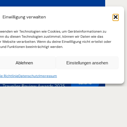
Einwilligung verwalten
Bewertungen
verwenden wir Technologien wie Cookies, um Geräteinformationen zu
nn du diesen Technologien zustimmst, können wir Daten wie das
r Website verarbeiten. Wenn du deine Einwillligung nicht erteilst oder
und Funktionen beeinträchtigt werden.
Echte Bewertungen sind ein wichtiger
Bestandteil um sich ein Bild vorab
machen zu können.
Ablehnen
Einstellungen ansehen
e Richtlinie
Datenschutz
Impressum
29
31
Mai
Mai
Bewertungen lesen
Aktuelles Anreisedatum: 29.05.2025. Klicken o
Aktuelles Abreisedatum: 31.05.2025.