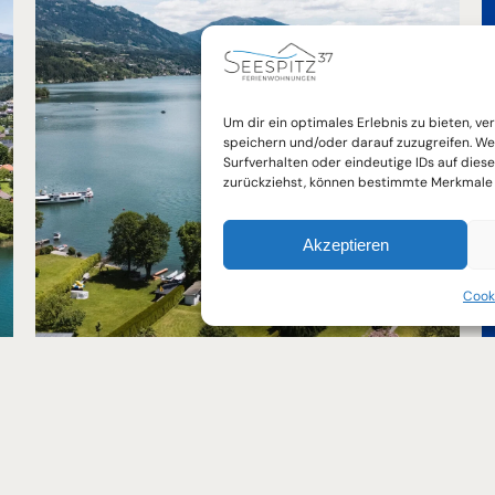
FAQ
Um dir ein optimales Erlebnis zu bieten, 
speichern und/oder darauf zuzugreifen. We
Ihre Fragen - unsere Antworten. Viele
FAQ
Surfverhalten oder eindeutige IDs auf diese
zurückziehst, können bestimmte Merkmale 
Gäste haben verständlicherweise die
selben Fragen. Unsere FAQ Seite hilft bei
der Beantwortung!
Akzeptieren
Cooki
Jetzt FAQ's lesen
akt
Wichtige Links