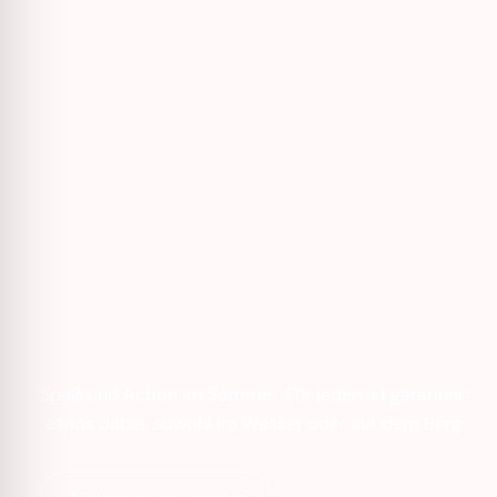
Spaß und Action im Sommer. Für jeden ist garantiert
etwas dabei, sowohl im Wasser oder auf dem Berg.